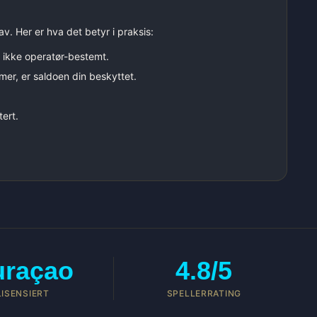
v. Her er hva det betyr i praksis:
t, ikke operatør-bestemt.
mer, er saldoen din beskyttet.
tert.
uraçao
4.8/5
LISENSIERT
SPELLERRATING