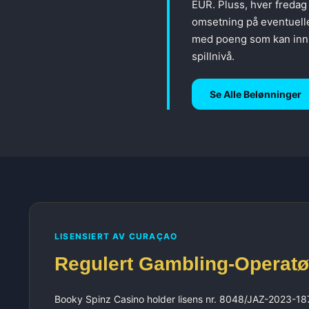
EUR. Pluss, hver fredag 
omsetning på eventuelle 
med poeng som kan innlø
spillnivå.
Se Alle Belønninger
LISENSIERT AV CURAÇAO
Regulert Gambling-Operatø
Booky Spinz Casino holder lisens nr. 8048/JAZ-2023-187