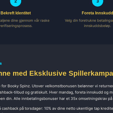
2
3
Bekreft Identitet
Foreta Innskud
taljene dine gjennom vår raske
Velg din foretrukne betaling
verifiseringsprosess.
innskuddsbeløp.
R
inne med Eksklusive Spillerkampa
oe for Booky Spinz. Utover velkomstbonusen belønner vi returne
shback-tilbud og gratiskult. Hver mandag, foreta innskudd og 
oen din. Alle innbetalingsbonuser har et 35x omsetningskrav på 
å cashback på torsdager: 10% av dine netto ukentlige tap krediter