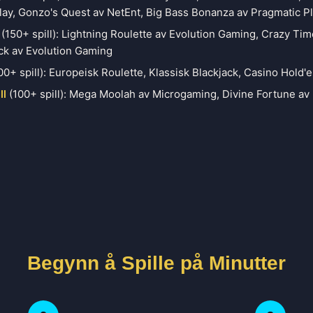
lay, Gonzo's Quest av NetEnt, Big Bass Bonanza av Pragmatic P
(150+ spill): Lightning Roulette av Evolution Gaming, Crazy Tim
ack av Evolution Gaming
0+ spill): Europeisk Roulette, Klassisk Blackjack, Casino Hold'
ll
(100+ spill): Mega Moolah av Microgaming, Divine Fortune av 
Begynn å Spille på Minutter