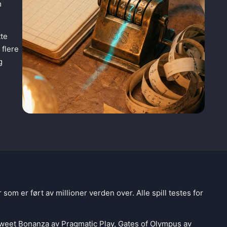
m
tte
 flere
g
som er ført av millioner verden over. Alle spill testes for
 Sweet Bonanza av Pragmatic Play, Gates of Olympus av