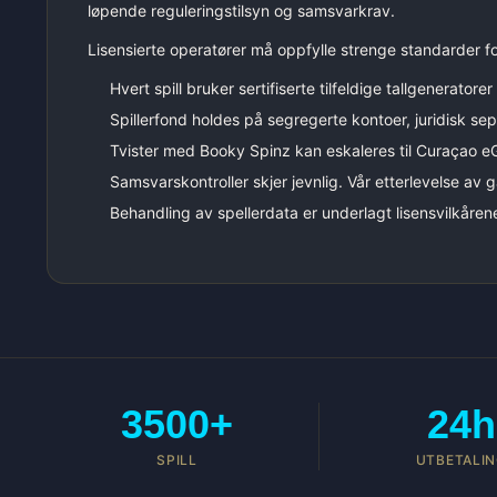
løpende reguleringstilsyn og samsvarkrav.
Lisensierte operatører må oppfylle strenge standarder for
Hvert spill bruker sertifiserte tilfeldige tallgenerato
Spillerfond holdes på segregerte kontoer, juridisk se
Tvister med Booky Spinz kan eskaleres til Curaçao 
Samsvarskontroller skjer jevnlig. Vår etterlevelse av g
Behandling av spellerdata er underlagt lisensvilkåren
3500+
24h
SPILL
UTBETALI