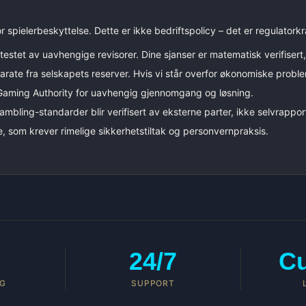
 spielerbeskyttelse. Dette er ikke bedriftspolicy – det er regulatorkra
rer testet av uavhengige revisorer. Dine sjanser er matematisk verifiser
parate fra selskapets reserver. Hvis vi står overfor økonomiske proble
eGaming Authority for uavhengig gjennomgang og løsning.
ambling-standarder blir verifisert av eksterne parter, ikke selvrappor
e, som krever rimelige sikkerhetstiltak og personvernpraksis.
24/7
C
NG
SUPPORT