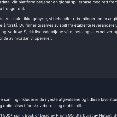
rdata. Vår plattform betjener en global spillerbase med rett fre
u trenger det.
e. Vi skjuler ikke gebyrer, vi behandler utbetalinger innen angi
e å forstå. Du finner tusenvis av spill fra etablerte leverandører,
ng-verktøy. Sjekk lisensdetaljene våre, betalingsalternativer o
bilde av hvordan vi opererer.
 samling inkluderer de nyeste utgivelsene og tidløse favoritter 
g optimalisert for skrivebords- og mobilspill.
1 800+ spill): Book of Dead av Play'n GO, Starburst av NetEnt,