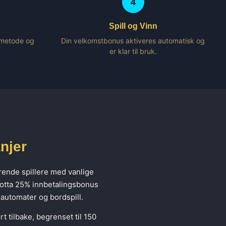
4
d
Spill og Vinn
smetode og
Din velkomstbonus aktiveres automatisk og
er klar til bruk.
njer
rende spillere med vanlige
motta 25% innbetalingsbonus
automater og bordspill.
t tilbake, begrenset til 150