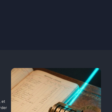
 et
rder