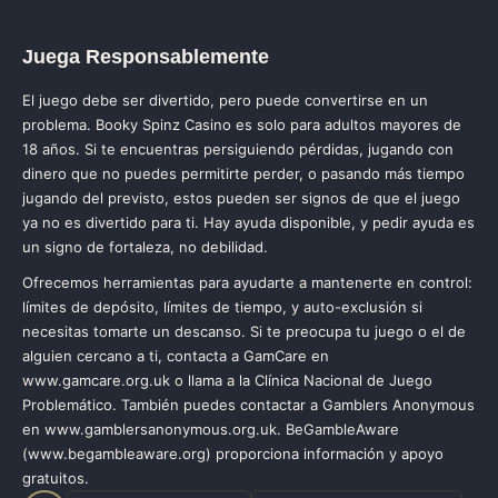
Juega Responsablemente
El juego debe ser divertido, pero puede convertirse en un
problema. Booky Spinz Casino es solo para adultos mayores de
18 años. Si te encuentras persiguiendo pérdidas, jugando con
dinero que no puedes permitirte perder, o pasando más tiempo
jugando del previsto, estos pueden ser signos de que el juego
ya no es divertido para ti. Hay ayuda disponible, y pedir ayuda es
un signo de fortaleza, no debilidad.
Ofrecemos herramientas para ayudarte a mantenerte en control:
límites de depósito, límites de tiempo, y auto-exclusión si
necesitas tomarte un descanso. Si te preocupa tu juego o el de
alguien cercano a ti, contacta a GamCare en
www.gamcare.org.uk o llama a la Clínica Nacional de Juego
Problemático. También puedes contactar a Gamblers Anonymous
en www.gamblersanonymous.org.uk. BeGambleAware
(www.begambleaware.org) proporciona información y apoyo
gratuitos.