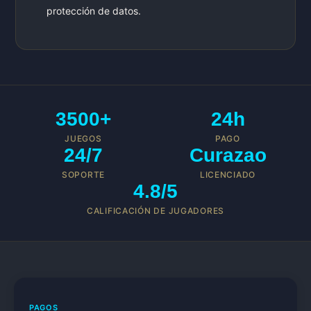
protección de datos.
3500+
24h
JUEGOS
PAGO
24/7
Curazao
SOPORTE
LICENCIADO
4.8/5
CALIFICACIÓN DE JUGADORES
PAGOS