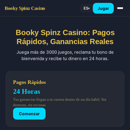
Booky Spinz Casino
ES
Jugar
▾
Booky Spinz Casino: Pagos
Rápidos, Ganancias Reales
Juega más de 3000 juegos, reclama tu bono de
bienvenida y recibe tu dinero en 24 horas.
Pagos Rápidos
24 Horas
Tus ganancias llegan a tu cuenta dentro de un día hábil. Sin
demoras, sin excusas.
Comenzar