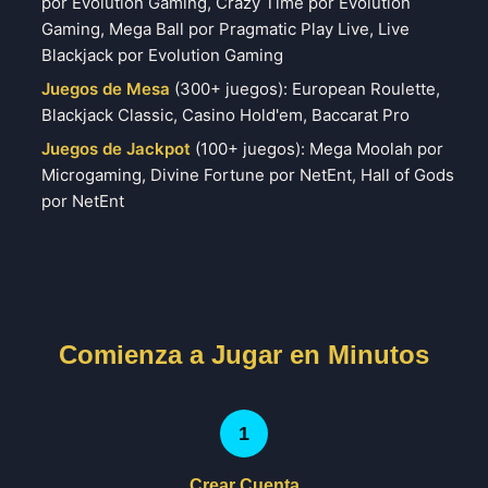
por Evolution Gaming, Crazy Time por Evolution
Gaming, Mega Ball por Pragmatic Play Live, Live
Blackjack por Evolution Gaming
Juegos de Mesa
(300+ juegos): European Roulette,
Blackjack Classic, Casino Hold'em, Baccarat Pro
Juegos de Jackpot
(100+ juegos): Mega Moolah por
Microgaming, Divine Fortune por NetEnt, Hall of Gods
por NetEnt
Comienza a Jugar en Minutos
1
Crear Cuenta