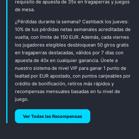
requisito de apuesta de 35x en tragaperras y juegos
de mesa.
¿Pérdidas durante la semana? Cashback los jueves:
10% de tus pérdidas netas semanales acreditadas de
vuelta, con límite de 150 EUR. Además, cada viernes
los jugadores elegibles desbloquean 50 giros gratis
en tragaperras destacadas, válidos por 7 días con
apuesta de 40x en cualquier ganancia. Únete a
nuestro sistema de nivel VIP para ganar 1 punto de
lealtad por EUR apostado, con puntos canjeables por
crédito de bonificación, retiros más rápidos y
recompensas mensuales basadas en tu nivel de
juego.
Ver Todas las Recompensas