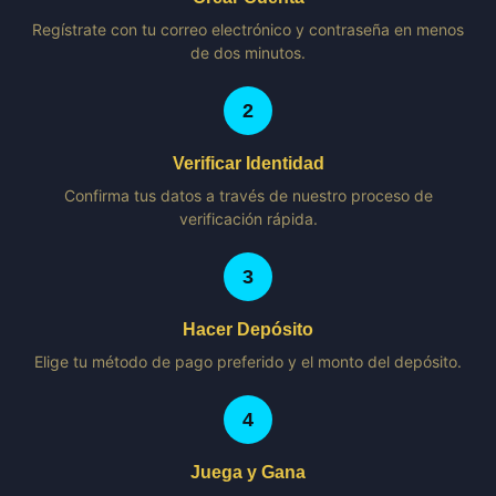
Regístrate con tu correo electrónico y contraseña en menos
de dos minutos.
2
Verificar Identidad
Confirma tus datos a través de nuestro proceso de
verificación rápida.
3
Hacer Depósito
Elige tu método de pago preferido y el monto del depósito.
4
Juega y Gana