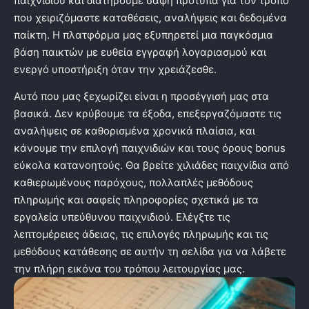
παιχνιδιού και διατηρούμε σαφή πρότυπα για τον τρόπο
που χειριζόμαστε καταθέσεις, αναλήψεις και δεδομένα
παίκτη. Η πλατφόρμα μας εξυπηρετεί μια παγκόσμια
βάση παικτών με ευθεία εγγραφή λογαριασμού και
ενεργό υποστήριξη όταν την χρειάζεσθε.
Αυτό που μας ξεχωρίζει είναι η προσέγγισή μας στα
βασικά. Δεν κρύβουμε τα έξοδα, επεξεργαζόμαστε τις
αναλήψεις σε καθορισμένα χρονικά πλαίσια, και
κάνουμε την επιλογή παιχνιδιών και τους όρους bonus
εύκολα κατανοητούς. Θα βρείτε χιλιάδες παιχνίδια από
καθιερωμένους παρόχους, πολλαπλές μεθόδους
πληρωμής και σαφείς πληροφορίες σχετικά με τα
εργαλεία υπεύθυνου παιχνιδιού. Ελέγξτε τις
λεπτομέρειες άδειας, τις επιλογές πληρωμής και τις
μεθόδους κατάθεσης σε αυτήν τη σελίδα για να λάβετε
την πλήρη εικόνα του τρόπου λειτουργίας μας.