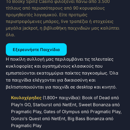
Το Booky Spinz Casino φιλοξενεί πάνω από 3.500
τίτλους από περισσότερους από 90 κορυφαίους
προμηθευτές λογισμικού. Είτε προτιμάς
περιστρεφόμενες μπάρες, live τραπέζια ή στοχεύεις
μεγάλα jackpot, η βιβλιοθήκη παιχνιδιών μας καλύπτει
όλα.
Εξερευνήστε Παιχνίδια
Η ποικίλη συλλογή μας περιλαμβάνει τις τελευταίες
κυκλοφορίες και αγαπημένους κλασικούς που
εμπιστεύονται εκατομμύρια παίκτες παγκοσμίως. Όλα
τα παιχνίδια ελέγχονται για δικαιοσύνη και
βελτιστοποιούνται για παιχνίδι σε desktop και κινητό.
Κουλοχέρηδες
(1.800+ παιχνίδια): Book of Dead από
Play'n GO, Starburst από NetEnt, Sweet Bonanza από
Pragmatic Play, Gates of Olympus από Pragmatic Play,
Gonzo's Quest από NetEnt, Big Bass Bonanza από
Pragmatic Play