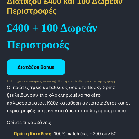
Διατάξου £400 και 100 Δωρεάν
Περιστροφές
£400 + 100 Δωρεάν
Περιστροφές
Διατάξου Bonus
18+. Ισχύουν απαιτήσεις wagering. Πλήρη όροι διαθέσιμα κατά την εγγραφή.
Οι πρώτες τρεις καταθέσεις σου στο Booky Spinz
ξεκλειδώνουν ένα ολοκληρωμένο πακέτο
καλωσορίσματος. Κάθε κατάθεση αντιστοιχίζεται και οι
περιστροφές πιστώνονται άμεσα στο λογαριασμό σου.
Ορίστε τι λαμβάνεις:
Πρώτη Κατάθεση:
100% match έως £200 συν 50