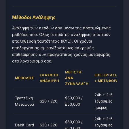
Μέθοδοι Ανάληψης
Ανάληψη των κερδών σου μέσω της προτιμώμενης
μεθόδου σου. Όλες οι πρώτες αναλήψεις απαιτούν
επαλήθευση ταυτότητας (KYC). Οι χρόνοι
επεξεργασίας εμφανίζονται ως εκκρεμές
επιθεώρησης συν πραγματικός χρόνος μεταφοράς
στο λογαριασμό σου.
ΜΈΓΙΣΤΗ
ΕΛΆΧΙΣΤΗ
ΕΠΕΞΕΡΓΑΣΊΑ
K
ΜΈΘΟΔΟΣ
ΑΝΆ
ΑΝΆΛΗΨΗ
+ ΜΕΤΑΦΟΡΆ
Α
ΣΥΝΑΛΛΑΓΉ
24h + 2-5
Τραπεζική
$50,000 /
$20 / £20
εργάσιμες
Να
Μεταφορά
£50,000
ημέρες
24h + 2-5
$50,000 /
Debit Card
$20 / £20
εργάσιμες
Να
£50,000