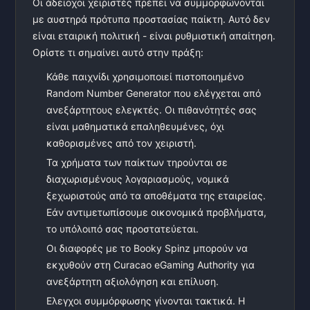
Οι άδειοχοι χειριστές πρέπει να συμμορφώνονται
με αυστηρά πρότυπα προστασίας παίκτη. Αυτό δεν
είναι εταιρική πολιτική - είναι ρυθμιστική απαίτηση.
Ορίστε τι σημαίνει αυτό στην πράξη:
Κάθε παιχνίδι χρησιμοποιεί πιστοποιημένο
Random Number Generator που ελέγχεται από
ανεξάρτητους ελεγκτές. Οι πιθανότητές σας
είναι μαθηματικά επαληθευμένες, όχι
καθορισμένες από τον χειριστή.
Τα χρήματα των παίκτων τηρούνται σε
διαχωρισμένους λογαριασμούς, νομικά
ξεχωριστούς από τα αποθέματα της εταιρείας.
Εάν αντιμετωπίσουμε οικονομικά προβλήματα,
το υπόλοιπό σας προστατεύεται.
Οι διαφορές με το Booky Spinz μπορούν να
εκχυθούν στη Curacao eGaming Authority για
ανεξάρτητη αξιολόγηση και επίλυση.
Ελεγχοι συμμόρφωσης γίνονται τακτικά. Η