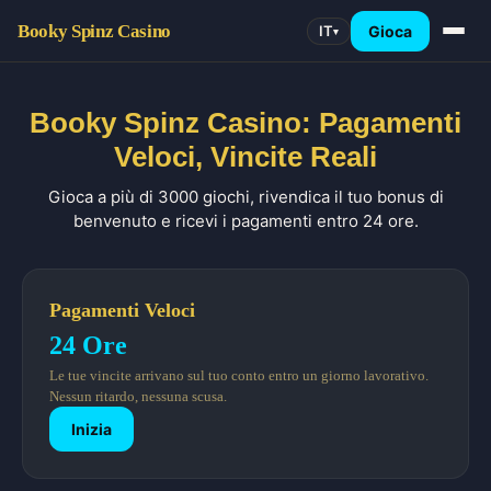
Booky Spinz Casino
IT
Gioca
▾
Booky Spinz Casino: Pagamenti
Veloci, Vincite Reali
Gioca a più di 3000 giochi, rivendica il tuo bonus di
benvenuto e ricevi i pagamenti entro 24 ore.
Pagamenti Veloci
24 Ore
Le tue vincite arrivano sul tuo conto entro un giorno lavorativo.
Nessun ritardo, nessuna scusa.
Inizia