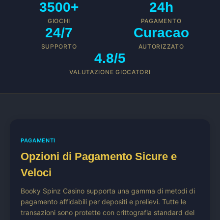
3500+
24h
GIOCHI
PAGAMENTO
24/7
Curacao
SUPPORTO
AUTORIZZATO
4.8/5
VALUTAZIONE GIOCATORI
PAGAMENTI
Opzioni di Pagamento Sicure e
Veloci
Booky Spinz Casino supporta una gamma di metodi di
pagamento affidabili per depositi e prelievi. Tutte le
transazioni sono protette con crittografia standard del