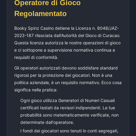
Operatore di Gioco
Regolamentato
Booky Spinz Casino detiene la Licenza n. 8048/JAZ-
2023-187 rilasciata dall'Autorità del Gioco di Curacao.
Questa licenza autorizza le nostre operazioni di gioco
e ci sottopone a supervisione normativa continua e
requisiti di conformità.
Gli operatori autorizzati devono soddisfare standard
rigorosi per la protezione dei giocatori. Non è una
politica aziendale, è un requisito normativo. Ecco cosa
significa nella pratica:
Ogni gioco utilizza Generatori di Numeri Casuali
certificati testati da revisori indipendenti. Le tue
probabilità sono matematicamente verificate, non
determinate dall'operatore.
I fondi dei giocatori sono tenuti in conti segregati,