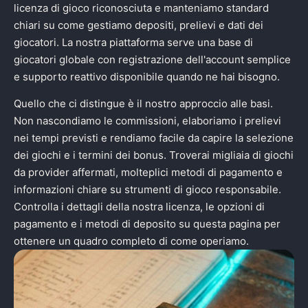
licenza di gioco riconosciuta e manteniamo standard
chiari su come gestiamo depositi, prelievi e dati dei
giocatori. La nostra piattaforma serve una base di
giocatori globale con registrazione dell'account semplice
e supporto reattivo disponibile quando ne hai bisogno.
Quello che ci distingue è il nostro approccio alle basi.
Non nascondiamo le commissioni, elaboriamo i prelievi
nei tempi previsti e rendiamo facile da capire la selezione
dei giochi e i termini dei bonus. Troverai migliaia di giochi
da provider affermati, molteplici metodi di pagamento e
informazioni chiare su strumenti di gioco responsabile.
Controlla i dettagli della nostra licenza, le opzioni di
pagamento e i metodi di deposito su questa pagina per
ottenere un quadro completo di come operiamo.