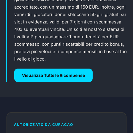
accreditato, con un massimo di 150 EUR. Inoltre, ogni
venerdì i giocatori idonei sbloccano 50 giri gratuiti su
slot in evidenza, validi per 7 giorni con scommessa
40x su eventuali vincite. Unisciti al nostro sistema di
livelli VIP per guadagnare 1 punto fedeltà per EUR
scommesso, con punti riscattabili per credito bonus,
prelievi più veloci e ricompense mensili in base al tuo
livello di gioco.
Visualizza Tutte le Ricompense
AUTORIZZATO DA CURACAO