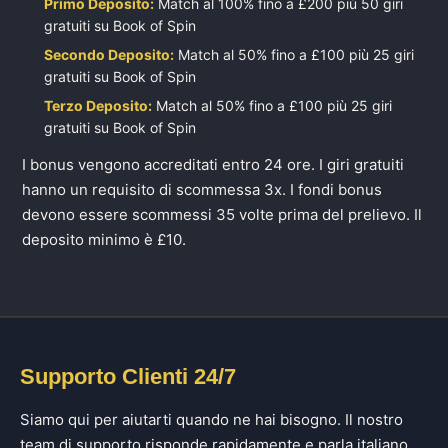
Primo Deposito:
Match al 100% fino a £200 più 50 giri
gratuiti su Book of Spin
Secondo Deposito:
Match al 50% fino a £100 più 25 giri
gratuiti su Book of Spin
Terzo Deposito:
Match al 50% fino a £100 più 25 giri
gratuiti su Book of Spin
I bonus vengono accreditati entro 24 ore. I giri gratuiti
hanno un requisito di scommessa 3x. I fondi bonus
devono essere scommessi 35 volte prima del prelievo. Il
deposito minimo è £10.
Supporto Clienti 24/7
Siamo qui per aiutarti quando ne hai bisogno. Il nostro
team di supporto risponde rapidamente e parla italiano