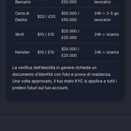
Bancario
£50.000
lavorativi
Carta di
$50.000 /
24h + 2-5 giorni
$20 / £20
Debito
£50.000
lavorativi
$25.000 /
Skrill
$10 / £10
24h + istantaneo
£25.000
$25.000 /
Neteller
$10 / £10
24h + istantaneo
£25.000
La verifica dell'identità in genere richiede un
documento d'identità con foto e prova di residenza.
Una volta approvato, il tuo stato KYC si applica a tutti i
prelievi futuri sul tuo account.