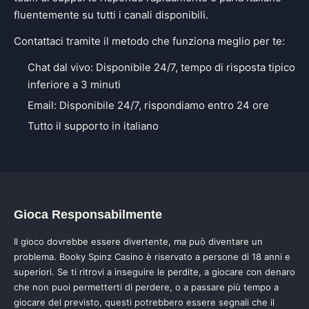
fluentemente su tutti i canali disponibili.
Contattaci tramite il metodo che funziona meglio per te:
Chat dal vivo: Disponibile 24/7, tempo di risposta tipico
inferiore a 3 minuti
Email: Disponibile 24/7, rispondiamo entro 24 ore
Tutto il supporto in italiano
Gioca Responsabilmente
Il gioco dovrebbe essere divertente, ma può diventare un
problema. Booky Spinz Casino è riservato a persone di 18 anni e
superiori. Se ti ritrovi a inseguire le perdite, a giocare con denaro
che non puoi permetterti di perdere, o a passare più tempo a
giocare del previsto, questi potrebbero essere segnali che il